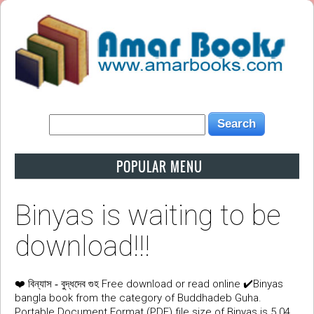
POPULAR MENU
Binyas is waiting to be
download!!!
❤️
Free download or read online ✔️Binyas
বিন্যাস - বুদ্ধদেব গুহ
bangla book from the category of Buddhadeb Guha.
Portable Document Format (PDF) file size of Binyas is 5.04