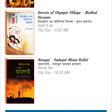
Secrets of Olympic Village - Mokbul
Hossain
সিক্রেটস অব অলিম্পিক ভিলেজ - সুসান অ্যাশলে
অনুবাদ ই-বুক
File Size : 9.56 MB
Assegai - Sadequl Ahsan Kollol
অ্যাসেগাই - সাদেকুল আহসান কল্লোল
উইলবার স্মিথ
File Size : 18.22 MB