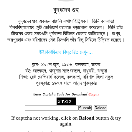
বুদ্ধদেব গুহ
বুদ্ধদেব গুহ একজন বাঙালি কথাসাহিত্যিক। তিনি কলকাতা
বিশ্ববিদ্যালয়ের সেন্ট জেভিয়ার্স কলেজে পড়াশোনা করেছেন। তিনি তাঁর
জীবনের শুরুর সময়গুলি পূর্ববঙ্গের বিভিন্ন জেলায় কাটিয়েছেন। রংপুর,
জয়পুরহাট এবং বরিশালের সেই দিনগুলি তাঁর রিভু সিরিজে চিত্রিত হয়েছে।
উইকিপিডিয়ায় বিস্তারিত দেখুন...
জন্ম: ২৯ শে জুন, ১৯৩৬, কলকাতা, ভারত
বই: জঙ্গল্মহল, ঋজুদার সঙ্গে জঙ্গলে, মাধুকরী, ঋজুদা
শিক্ষা: সেন্ট জেভিয়ার্স কলেজ, কলকাতা, বরিশাল জিলা স্কুল
পুরস্কার: ১৯৭৭ সালে আনন্দ পুরস্কার
Enter Captcha Code For Download
Binyas
If captcha not working, click on
Reload
button & try
again.