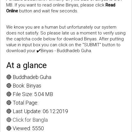
MB. If you want to read online Binyas, please click
Read
Online
button and wait few seconds.
We know you are a human but unfortunately our system
does not satisfy. So please late us a moment to verify using
the captcha code below for download Binyas. After putting
value in input box you can click on the "SUBMIT" button to
download your ✔️Binyas - Buddhadeb Guha.
At a glance
🔴 Buddhadeb Guha
🔴 Book: Binyas
🔴 File Size: 5.04 MB
🔴 Total Page:
🔴 Last Update: 06.12.2019
🔴 Click for Bangla
🔴 Viewed: 5550