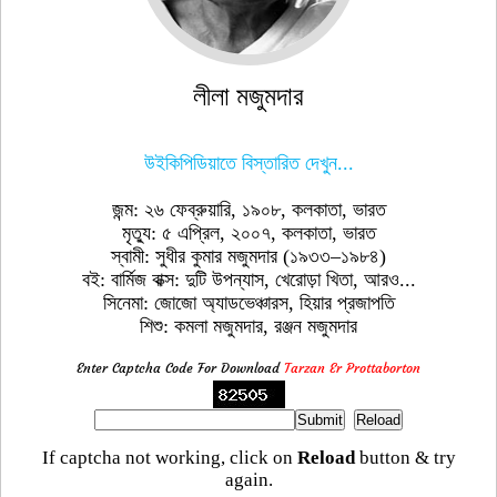
লীলা মজুমদার
উইকিপিডিয়াতে বিস্তারিত দেখুন...
জন্ম: ২৬ ফেব্রুয়ারি, ১৯০৮, কলকাতা, ভারত
মৃত্যু: ৫ এপ্রিল, ২০০৭, কলকাতা, ভারত
স্বামী: সুধীর কুমার মজুমদার (১৯৩৩–১৯৮৪)
বই: বার্মিজ বাক্স: দুটি উপন্যাস, খেরোড়া খিতা, আরও...
সিনেমা: জোজো অ্যাডভেঞ্চারস, হিয়ার প্রজাপতি
শিশু: কমলা মজুমদার, রঞ্জন মজুমদার
Enter Captcha Code For Download
Tarzan Er Prottaborton
If captcha not working, click on
Reload
button & try
again.