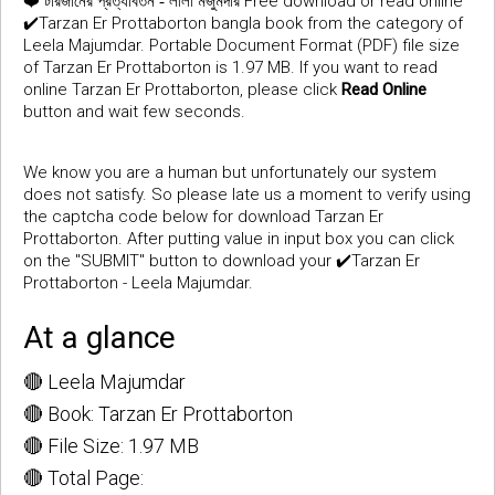
❤️
Free download or read online
টারজানের প্রত্যাবর্তন - লীলা মজুমদার
✔️Tarzan Er Prottaborton bangla book from the category of
Leela Majumdar. Portable Document Format (PDF) file size
of Tarzan Er Prottaborton is 1.97 MB. If you want to read
online Tarzan Er Prottaborton, please click
Read Online
button and wait few seconds.
We know you are a human but unfortunately our system
does not satisfy. So please late us a moment to verify using
the captcha code below for download Tarzan Er
Prottaborton. After putting value in input box you can click
on the "SUBMIT" button to download your ✔️Tarzan Er
Prottaborton - Leela Majumdar.
At a glance
🔴 Leela Majumdar
🔴 Book: Tarzan Er Prottaborton
🔴 File Size: 1.97 MB
🔴 Total Page: