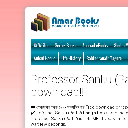
Writer
Series Books
Anubad eBooks
Sheba M
Anisul Haque
Life History
Rabindranath Tagore
Professor Sanku (Par
download!!!
❤️
Free download or read
প্রোফেসর শঙ্কু (২) - সত্যজিৎ রায়
✔️Professor Sanku (Part-2) bangla book from the c
Professor Sanku (Part-2) is 1.45 MB. If you want to
wait few seconds.