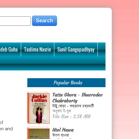
deb Guha
Taslima Nasrin
Sunil Gangopadhyay
Popular Books
Tattu Ghora - Shuvrodev
Chakraborty
টাট্টু ঘোড়া - শুভ্রদেব চক্রবর্তী
অনুবাদ ই-বুক
File Size : 2.58 MB
of
on and
Utol Hawa
উতল হাওয়া