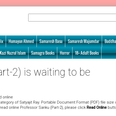
ix
Humayun Ahmed
Samaresh Basu
Samaresh Majumdar
Buddha
Kazi Nazrul Islam
Samagra Books
Horror
18+ Adult Books
t-2) is waiting to be
 online
ategory of Satyajit Ray. Portable Document Format (PDF) file size 
 read online Professor Sanku (Part-2), please click
Read Online
butt