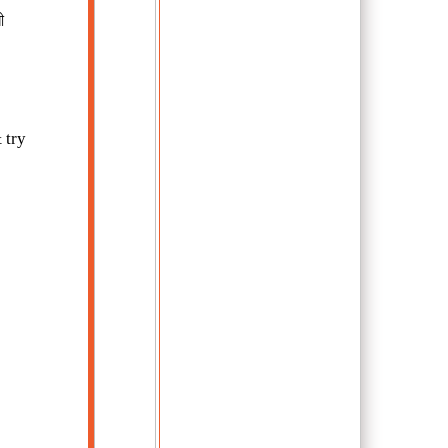
ী
)
 try