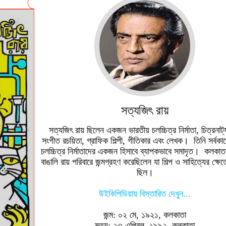
সত্যজিৎ রায়
সত্যজিৎ রায় ছিলেন একজন ভারতীয় চলচ্চিত্র নির্মাতা, চিত্রনাট
সংগীত রচয়িতা, গ্রাফিক শিল্পী, গীতিকার এবং লেখক। তিনি সর্বকা
চলচ্চিত্র নির্মাতাদের একজন হিসাবে ব্যাপকভাবে সমাদৃত। কলকাত
বাঙালি রায় পরিবারে জন্মগ্রহণ করেছিলেন যা শিল্প ও সাহিত্যের ক্ষেত্র
ছিল।
উইকিপিডিয়ায় বিস্তারিত দেখুন...
জন্ম: ০২ মে, ১৯২১, কলকাতা
মৃত্যু: ২৩ এপ্রিল, ১৯৯২, কলকাতা