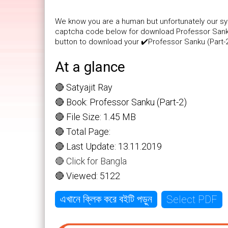
We know you are a human but unfortunately our sys
captcha code below for download Professor Sanku (
button to download your ✔️Professor Sanku (Part-2) 
At a glance
🔴 Satyajit Ray
🔴 Book: Professor Sanku (Part-2)
🔴 File Size: 1.45 MB
🔴 Total Page:
🔴 Last Update: 13.11.2019
🔴 Click for Bangla
🔴 Viewed: 5122
Select PDF
এখানে ক্লিক করে বইটি পড়ুন