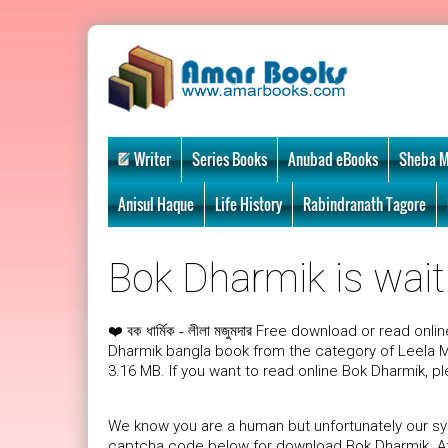
Writer
Series Books
Anubad eBooks
Sheba M
Anisul Haque
Life History
Rabindranath Tagore
Bok Dharmik is wait
❤️
Free download or read onlin
বক ধার্মিক - লীলা মজুমদার
Dharmik bangla book from the category of Leela M
3.16 MB. If you want to read online Bok Dharmik, p
We know you are a human but unfortunately our sys
captcha code below for download Bok Dharmik. Afte