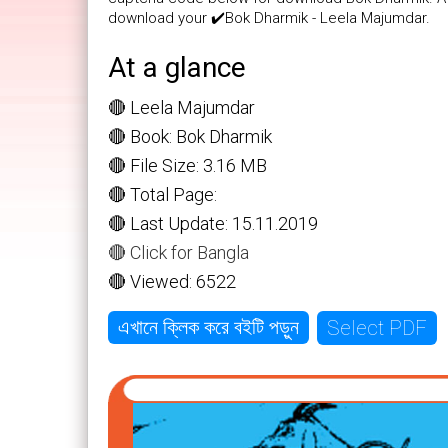
download your ✔️Bok Dharmik - Leela Majumdar.
At a glance
🔴 Leela Majumdar
🔴 Book: Bok Dharmik
🔴 File Size: 3.16 MB
🔴 Total Page:
🔴 Last Update: 15.11.2019
🔴 Click for Bangla
🔴 Viewed: 6522
Select PDF
এখানে ক্লিক করে বইটি পড়ুন