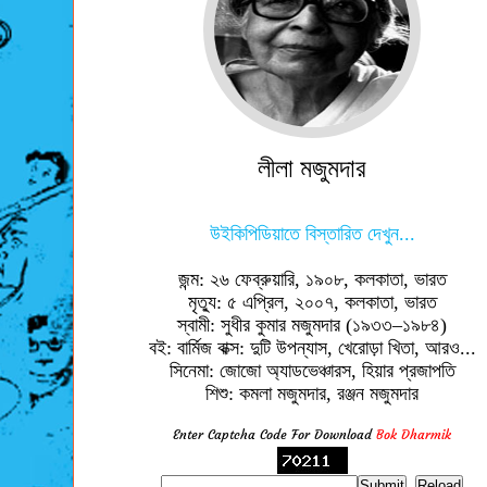
লীলা মজুমদার
উইকিপিডিয়াতে বিস্তারিত দেখুন...
জন্ম: ২৬ ফেব্রুয়ারি, ১৯০৮, কলকাতা, ভারত
মৃত্যু: ৫ এপ্রিল, ২০০৭, কলকাতা, ভারত
স্বামী: সুধীর কুমার মজুমদার (১৯৩৩–১৯৮৪)
বই: বার্মিজ বাক্স: দুটি উপন্যাস, খেরোড়া খিতা, আরও...
সিনেমা: জোজো অ্যাডভেঞ্চারস, হিয়ার প্রজাপতি
শিশু: কমলা মজুমদার, রঞ্জন মজুমদার
Enter Captcha Code For Download
Bok Dharmik