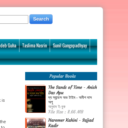
deb Guha
Taslima Nasrin
Sunil Gangopadhyay
Popular Books
The Sands of Time - Anish
Das Apu
দ্য স্যান্ডস অভ টাইম - অনীশ দাস
 is
অপু
অনুবাদ ই-বুক
File Size : 8.66 MB
Haremer Kahini - Sajjad
 the
Kadir
 to