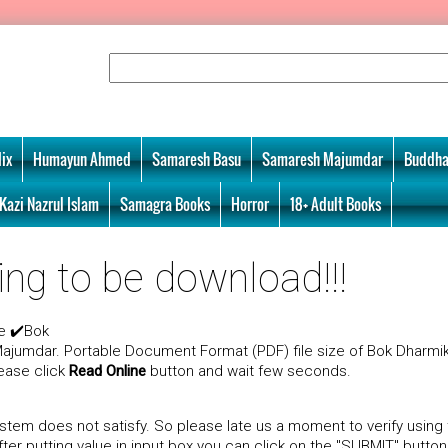
ix
Humayun Ahmed
Samaresh Basu
Samaresh Majumdar
Buddha
Kazi Nazrul Islam
Samagra Books
Horror
18+ Adult Books
ing to be download!!!
e ✔️Bok
ajumdar. Portable Document Format (PDF) file size of Bok Dharmik
lease click
Read Online
button and wait few seconds.
tem does not satisfy. So please late us a moment to verify using
r putting value in input box you can click on the "SUBMIT" button