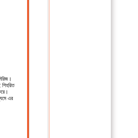
 সিরিজ।
ই শিহরিত
হ করে।
যমে এর