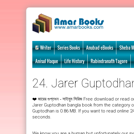
Writer
Series Books
Anubad eBooks
Sheba M
Anisul Haque
Life History
Rabindranath Tagore
24. Jarer Guptodhan
❤️
Free download or read on
জারের গুপ্তধন - সাইমুম সিরিজ
Jarer Guptodhan bangla book from the category of
Guptodhan is 0.86 MB. If you want to read online 2
seconds.
We know you are a human but unfortunately our sys