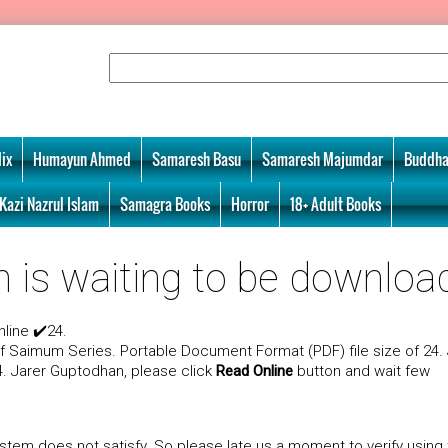
ix
Humayun Ahmed
Samaresh Basu
Samaresh Majumdar
Buddha
Kazi Nazrul Islam
Samagra Books
Horror
18+ Adult Books
 is waiting to be download!
line ✔️24.
 Saimum Series. Portable Document Format (PDF) file size of 24. 
4. Jarer Guptodhan, please click
Read Online
button and wait few
tem does not satisfy. So please late us a moment to verify using