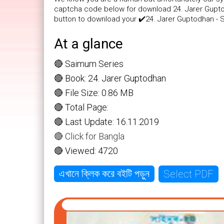
captcha code below for download 24. Jarer Guptodh
button to download your ✔️24. Jarer Guptodhan - 
At a glance
🔴 Saimum Series
🔴 Book: 24. Jarer Guptodhan
🔴 File Size: 0.86 MB
🔴 Total Page:
🔴 Last Update: 16.11.2019
🔴 Click for Bangla
🔴 Viewed: 4720
Select PDF
এখানে ক্লিক করে বইটি পড়ুন