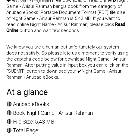
❤️
Free download or read online ✔️Night
নাইট গেম - আনিছুর রহমান
Game - Anisur Rahman bangla book from the category of
Anubad eBooks. Portable Document Format (PDF) file size
of Night Game - Anisur Rahman is 5.43 MB. If you want to
read online Night Game - Anisur Rahman, please click
Read
Online
button and wait few seconds.
We know you are a human but unfortunately our system
does not satisfy. So please late us a moment to verify using
the captcha code below for download Night Game - Anisur
Rahman. After putting value in input box you can click on the
"SUBMIT" button to download your ✔️Night Game - Anisur
Rahman - Anubad eBooks.
At a glance
🔴 Anubad eBooks
🔴 Book: Night Game - Anisur Rahman
🔴 File Size: 5.43 MB
🔴 Total Page: