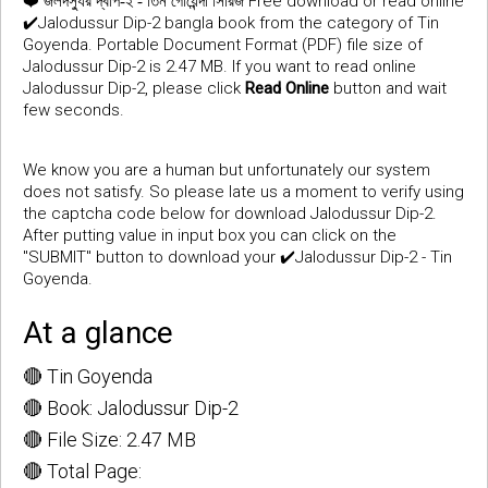
❤️
Free download or read online
জলদস্যুর দ্বীপ-২ - তিন গোয়েন্দা সিরিজ
✔️Jalodussur Dip-2 bangla book from the category of Tin
Goyenda. Portable Document Format (PDF) file size of
Jalodussur Dip-2 is 2.47 MB. If you want to read online
Jalodussur Dip-2, please click
Read Online
button and wait
few seconds.
We know you are a human but unfortunately our system
does not satisfy. So please late us a moment to verify using
the captcha code below for download Jalodussur Dip-2.
After putting value in input box you can click on the
"SUBMIT" button to download your ✔️Jalodussur Dip-2 - Tin
Goyenda.
At a glance
🔴 Tin Goyenda
🔴 Book: Jalodussur Dip-2
🔴 File Size: 2.47 MB
🔴 Total Page: