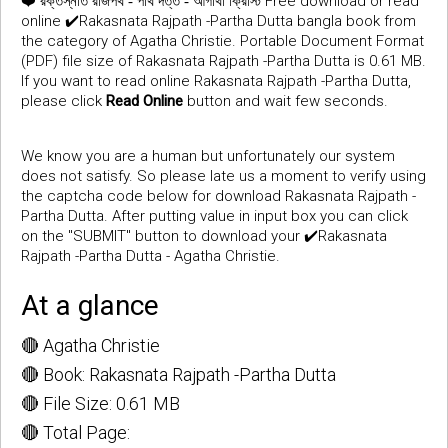
❤️
Free download or read
রক্তস্নাত রাজপথ - পার্থ দত্ত - আগাথা ক্রিস্টি
online ✔️Rakasnata Rajpath -Partha Dutta bangla book from
the category of Agatha Christie. Portable Document Format
(PDF) file size of Rakasnata Rajpath -Partha Dutta is 0.61 MB.
If you want to read online Rakasnata Rajpath -Partha Dutta,
please click
Read Online
button and wait few seconds.
We know you are a human but unfortunately our system
does not satisfy. So please late us a moment to verify using
the captcha code below for download Rakasnata Rajpath -
Partha Dutta. After putting value in input box you can click
on the "SUBMIT" button to download your ✔️Rakasnata
Rajpath -Partha Dutta - Agatha Christie.
At a glance
🔴 Agatha Christie
🔴 Book: Rakasnata Rajpath -Partha Dutta
🔴 File Size: 0.61 MB
🔴 Total Page: