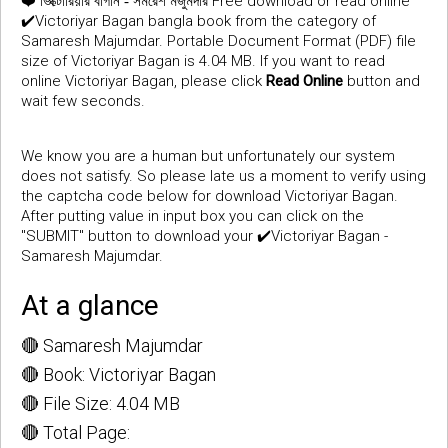
❤️
Free download or read online
ভিক্টোরিয়ার বাগান - সমরেশ মজুমদার
✔️Victoriyar Bagan bangla book from the category of
Samaresh Majumdar. Portable Document Format (PDF) file
size of Victoriyar Bagan is 4.04 MB. If you want to read
online Victoriyar Bagan, please click
Read Online
button and
wait few seconds.
We know you are a human but unfortunately our system
does not satisfy. So please late us a moment to verify using
the captcha code below for download Victoriyar Bagan.
After putting value in input box you can click on the
"SUBMIT" button to download your ✔️Victoriyar Bagan -
Samaresh Majumdar.
At a glance
🔴 Samaresh Majumdar
🔴 Book: Victoriyar Bagan
🔴 File Size: 4.04 MB
🔴 Total Page: