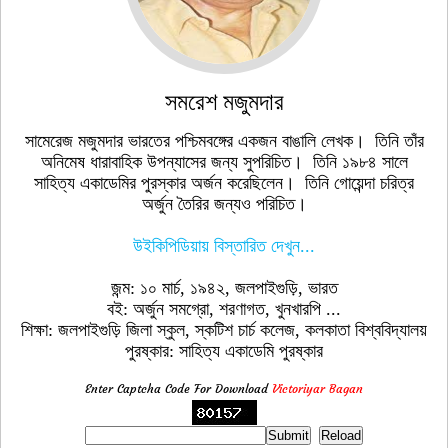
সমরেশ মজুমদার
সামেরেজ মজুমদার ভারতের পশ্চিমবঙ্গের একজন বাঙালি লেখক। তিনি তাঁর
অনিমেষ ধারাবাহিক উপন্যাসের জন্য সুপরিচিত। তিনি ১৯৮৪ সালে
সাহিত্য একাডেমির পুরস্কার অর্জন করেছিলেন। তিনি গোয়েন্দা চরিত্র
অর্জুন তৈরির জন্যও পরিচিত।
উইকিপিডিয়ায় বিস্তারিত দেখুন...
জন্ম: ১০ মার্চ, ১৯৪২, জলপাইগুড়ি, ভারত
বই: অর্জুন সমগ্রো, শরণাগত, খুনখারপি ...
শিক্ষা: জলপাইগুড়ি জিলা স্কুল, স্কটিশ চার্চ কলেজ, কলকাতা বিশ্ববিদ্যালয়
পুরষ্কার: সাহিত্য একাডেমি পুরষ্কার
Enter Captcha Code For Download
Victoriyar Bagan