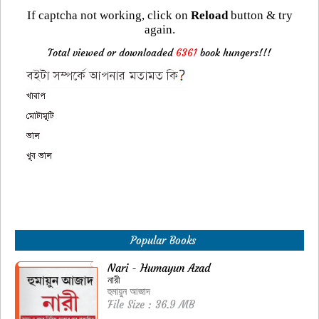
If captcha not working, click on
Reload
button & try
again.
Total viewed or downloaded
6361
book hungers!!!
Popular Books
Nari - Humayun Azad
নারী
হুমায়ুন আজাদ
File Size : 36.9 MB