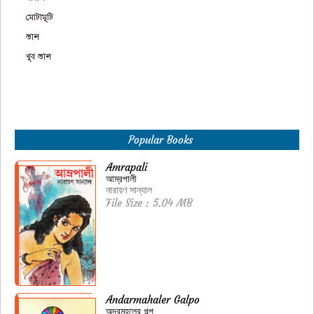
Popular Books
Amrapali
আম্রপালী
নারায়ণ সান্যাল
File Size : 5.04 MB
Andarmahaler Galpo
অন্দরমহলের গল্প