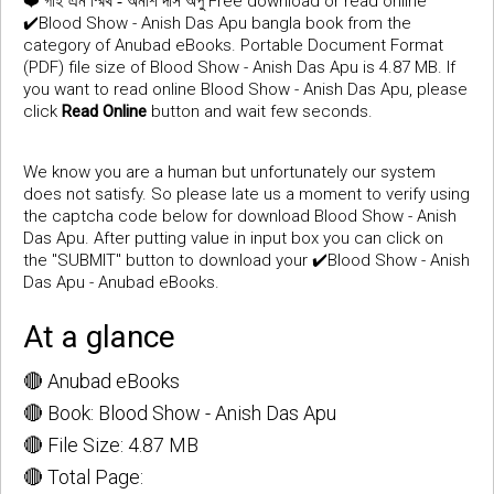
❤️
Free download or read online
গাই এন স্মিথ - অনীশ দাস অপু
✔️Blood Show - Anish Das Apu bangla book from the
category of Anubad eBooks. Portable Document Format
(PDF) file size of Blood Show - Anish Das Apu is 4.87 MB. If
you want to read online Blood Show - Anish Das Apu, please
click
Read Online
button and wait few seconds.
We know you are a human but unfortunately our system
does not satisfy. So please late us a moment to verify using
the captcha code below for download Blood Show - Anish
Das Apu. After putting value in input box you can click on
the "SUBMIT" button to download your ✔️Blood Show - Anish
Das Apu - Anubad eBooks.
At a glance
🔴 Anubad eBooks
🔴 Book: Blood Show - Anish Das Apu
🔴 File Size: 4.87 MB
🔴 Total Page: