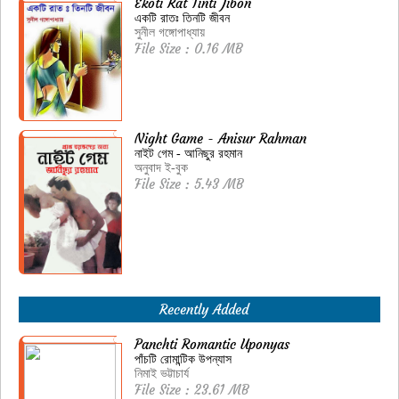
Ekoti Rat Tinti Jibon
একটি রাতঃ তিনটি জীবন
সুনীল গঙ্গোপাধ্যায়
File Size : 0.16 MB
Night Game - Anisur Rahman
নাইট গেম - আনিছুর রহমান
অনুবাদ ই-বুক
File Size : 5.43 MB
Recently Added
Panchti Romantic Uponyas
পাঁচটি রোমান্টিক উপন্যাস
নিমাই ভট্টাচার্য
File Size : 23.61 MB