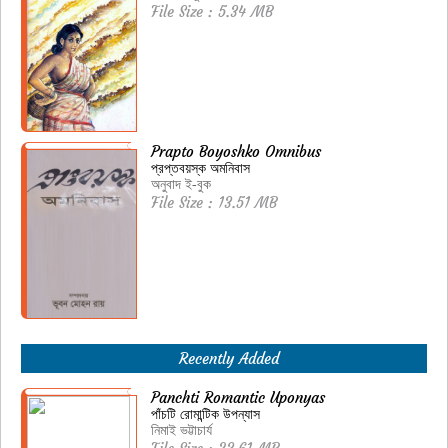
File Size : 5.34 MB
Prapto Boyoshko Omnibus
প্রপ্তবয়স্ক অমনিবাস
অনুবাদ ই-বুক
File Size : 13.51 MB
Recently Added
Panchti Romantic Uponyas
পাঁচটি রোমান্টিক উপন্যাস
নিমাই ভট্টাচার্য