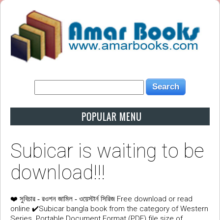
POPULAR MENU
Subicar is waiting to be
download!!!
❤️
Free download or read
সুবিচার - রওশন জামিল - ওয়েস্টার্ন সিরিজ
online ✔️Subicar bangla book from the category of Western
Series. Portable Document Format (PDF) file size of