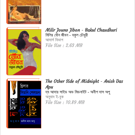
Milir Jouno Jibon - Bakul Chaudhuri
মিলির যৌন জীবন - বকুল চৌধুরী
আদার্স বিভাগ
File Size : 2.63 MB
The Other Side of Midnight - Anish Das
Apu
দ্য আদার সাইড অভ মিডনাইট - অনীশ দাস অপু
অনুবাদ ই-বুক
File Size : 10.89 MB