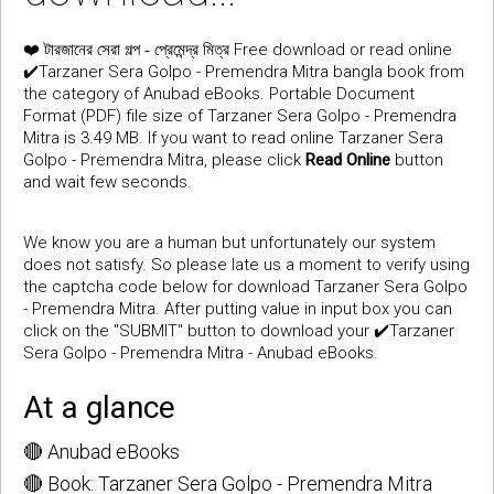
❤️
Free download or read online
টারজানের সেরা গল্প - প্রেমেন্দ্র মিত্র
✔️Tarzaner Sera Golpo - Premendra Mitra bangla book from
the category of Anubad eBooks. Portable Document
Format (PDF) file size of Tarzaner Sera Golpo - Premendra
Mitra is 3.49 MB. If you want to read online Tarzaner Sera
Golpo - Premendra Mitra, please click
Read Online
button
and wait few seconds.
We know you are a human but unfortunately our system
does not satisfy. So please late us a moment to verify using
the captcha code below for download Tarzaner Sera Golpo
- Premendra Mitra. After putting value in input box you can
click on the "SUBMIT" button to download your ✔️Tarzaner
Sera Golpo - Premendra Mitra - Anubad eBooks.
At a glance
🔴 Anubad eBooks
🔴 Book: Tarzaner Sera Golpo - Premendra Mitra