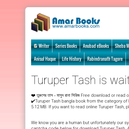
Writer
Series Books
Anubad eBooks
Sheba M
Anisul Haque
Life History
Rabindranath Tagore
Turuper Tash is wait
❤️
Free download or read o
তুরুপের তাস - মাসুদ রানা সিরিজ
✔️Turuper Tash bangla book from the category of 
5.12 MB. If you want to read online Turuper Tash, 
We know you are a human but unfortunately our sys
captcha code below for download Turuper Tash. Aft