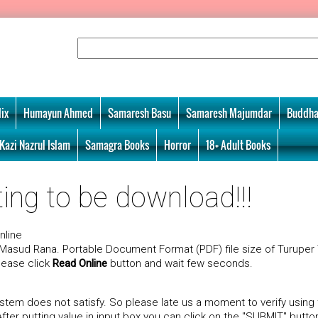
ix
Humayun Ahmed
Samaresh Basu
Samaresh Majumdar
Buddha
Kazi Nazrul Islam
Samagra Books
Horror
18+ Adult Books
ing to be download!!!
nline
Masud Rana. Portable Document Format (PDF) file size of Turuper 
please click
Read Online
button and wait few seconds.
tem does not satisfy. So please late us a moment to verify using
er putting value in input box you can click on the "SUBMIT" butto