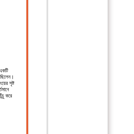
 একটি
রেছিলেন।
ের সৃষ্ট
্তমানে
ঁচু করে