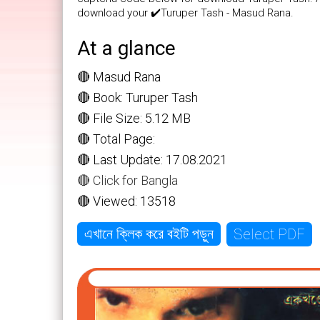
download your ✔️Turuper Tash - Masud Rana.
At a glance
🔴 Masud Rana
🔴 Book: Turuper Tash
🔴 File Size: 5.12 MB
🔴 Total Page:
🔴 Last Update: 17.08.2021
🔴 Click for Bangla
🔴 Viewed: 13518
Select PDF
এখানে ক্লিক করে বইটি পড়ুন