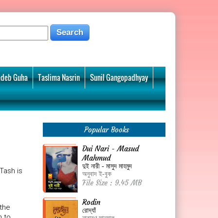
deb Guha
Taslima Nasrin
Sunil Gangopadhyay
Popular Books
Dui Nari - Masud
Mahmud
দুই নারী - মাসুদ মাহমুদ
Tash is
অনুবাদ ই-বুক
File Size : 9.45 MB
Rodin
 the
রোদ্যাঁ
n to