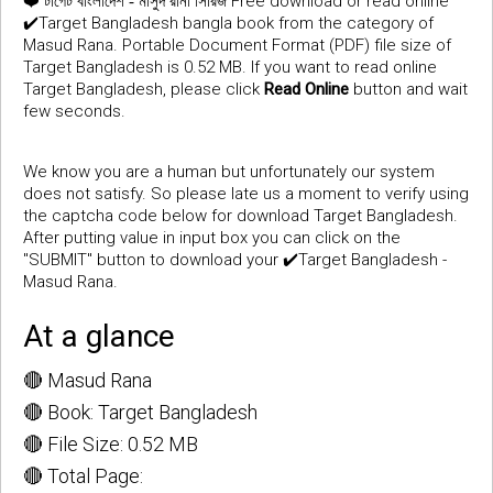
❤️
Free download or read online
টার্গেট বাংলাদেশ - মাসুদ রানা সিরিজ
✔️Target Bangladesh bangla book from the category of
Masud Rana. Portable Document Format (PDF) file size of
Target Bangladesh is 0.52 MB. If you want to read online
Target Bangladesh, please click
Read Online
button and wait
few seconds.
We know you are a human but unfortunately our system
does not satisfy. So please late us a moment to verify using
the captcha code below for download Target Bangladesh.
After putting value in input box you can click on the
"SUBMIT" button to download your ✔️Target Bangladesh -
Masud Rana.
At a glance
🔴 Masud Rana
🔴 Book: Target Bangladesh
🔴 File Size: 0.52 MB
🔴 Total Page: