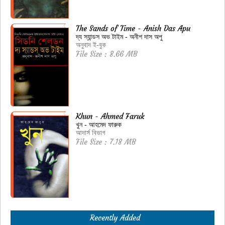
The Sands of Time - Anish Das Apu
দ্য স্যান্ডস অভ টাইম - অনীশ দাস অপু
অনুবাদ ই-বুক
File Size : 8.66 MB
Khun - Ahmed Faruk
খুন - আহমেদ ফারুক
আদার্স বিভাগ
File Size : 7.18 MB
Recently Added