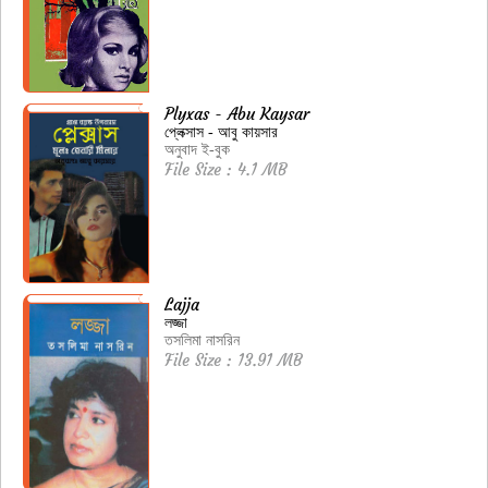
Plyxas - Abu Kaysar
প্লেক্সাস - আবু কায়সার
অনুবাদ ই-বুক
File Size : 4.1 MB
Lajja
লজ্জা
তসলিমা নাসরিন
File Size : 13.91 MB