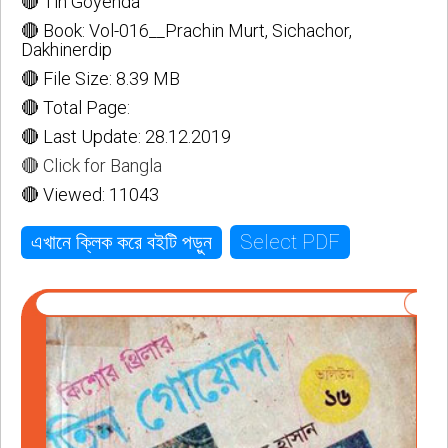
🔴 Tin Goyenda
🔴 Book: Vol-016__Prachin Murt, Sichachor,
Dakhinerdip
🔴 File Size: 8.39 MB
🔴 Total Page:
🔴 Last Update: 28.12.2019
🔴 Click for Bangla
🔴 Viewed: 11043
Select PDF
এখানে ক্লিক করে বইটি পড়ুন