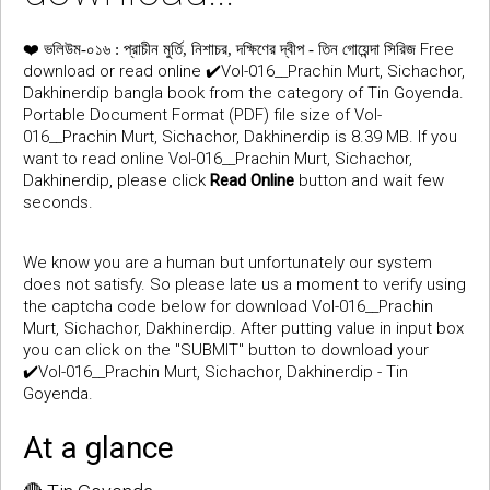
❤️
Free
ভলিউম-০১৬ : প্রাচীন মুর্তি, নিশাচর, দক্ষিণের দ্বীপ - তিন গোয়েন্দা সিরিজ
download or read online ✔️Vol-016__Prachin Murt, Sichachor,
Dakhinerdip bangla book from the category of Tin Goyenda.
Portable Document Format (PDF) file size of Vol-
016__Prachin Murt, Sichachor, Dakhinerdip is 8.39 MB. If you
want to read online Vol-016__Prachin Murt, Sichachor,
Dakhinerdip, please click
Read Online
button and wait few
seconds.
We know you are a human but unfortunately our system
does not satisfy. So please late us a moment to verify using
the captcha code below for download Vol-016__Prachin
Murt, Sichachor, Dakhinerdip. After putting value in input box
you can click on the "SUBMIT" button to download your
✔️Vol-016__Prachin Murt, Sichachor, Dakhinerdip - Tin
Goyenda.
At a glance