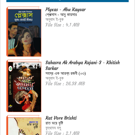
Plyxas - Abu Kaysar
প্লেক্সাস - আবু কায়সার
অনুবাদ ই-বুক
File Size : 4.1 MB
Sahasra Ak Arabya Rajani-3 - Khitish
Sarkar
সহস্র এক আরব্য রজনী (০৩)
অনুবাদ ই-বুক
File Size : 26.38 MB
Rat Vore Brishti
রাত ভরে বৃষ্টি
বুদ্ধদেব বসু
File Size : 2.1 MB