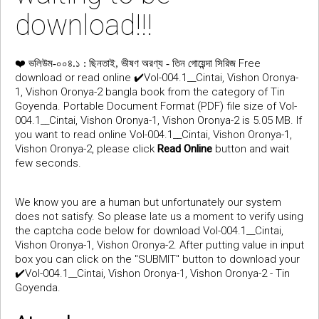
download!!!
❤️
Free
ভলিউম-০০৪.১ : ছিনতাই, ভীষণ অরণ্য - তিন গোয়েন্দা সিরিজ
download or read online ✔️Vol-004.1__Cintai, Vishon Oronya-
1, Vishon Oronya-2 bangla book from the category of Tin
Goyenda. Portable Document Format (PDF) file size of Vol-
004.1__Cintai, Vishon Oronya-1, Vishon Oronya-2 is 5.05 MB. If
you want to read online Vol-004.1__Cintai, Vishon Oronya-1,
Vishon Oronya-2, please click
Read Online
button and wait
few seconds.
We know you are a human but unfortunately our system
does not satisfy. So please late us a moment to verify using
the captcha code below for download Vol-004.1__Cintai,
Vishon Oronya-1, Vishon Oronya-2. After putting value in input
box you can click on the "SUBMIT" button to download your
✔️Vol-004.1__Cintai, Vishon Oronya-1, Vishon Oronya-2 - Tin
Goyenda.