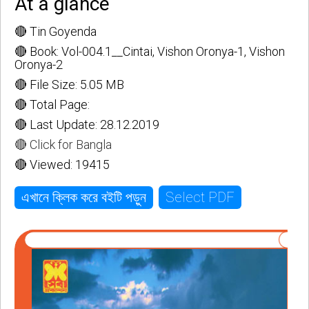
At a glance
🔴 Tin Goyenda
🔴 Book: Vol-004.1__Cintai, Vishon Oronya-1, Vishon
Oronya-2
🔴 File Size: 5.05 MB
🔴 Total Page:
🔴 Last Update: 28.12.2019
🔴 Click for Bangla
🔴 Viewed: 19415
Select PDF
এখানে ক্লিক করে বইটি পড়ুন