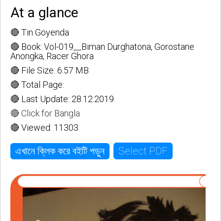
At a glance
🔴 Tin Goyenda
🔴 Book: Vol-019__Biman Durghatona, Gorostane
Anongka, Racer Ghora
🔴 File Size: 6.57 MB
🔴 Total Page:
🔴 Last Update: 28.12.2019
🔴 Click for Bangla
🔴 Viewed: 11303
Select PDF
এখানে ক্লিক করে বইটি পড়ুন