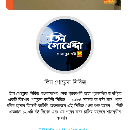
তিন গোয়েন্দা সিরিজ
তিন গোয়েন্দা সিরিজ বাংলাদেশের সেবা প্রকাশনী হতে প্রকাশিত জপগ্রিয়
একটি কিশোর গোয়েন্দা কাহিনী সিরিজ। ১৯৮৫ সালের আগস্ট মাস থেকে
রকিব হাসান বিদেশী কাহিনী অবলম্বনে এই সিরিজ খেলা শুরু করেন। তিনি
একটানা ১৬০টি বই লিখেন এবং এর পরের কাজ চালিয় যাচ্ছেন শামসুদ্দীন
নওয়াব।