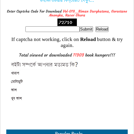
উইকিপিডিয়ায় বিস্তারিত দেখুন...
Enter Captcha Code For Download
Vol-019__Biman Durghatona, Gorostane
Anongka, Racer Ghora
If captcha not working, click on
Reload
button & try
again.
Total viewed or downloaded
11303
book hungers!!!
Popular Books