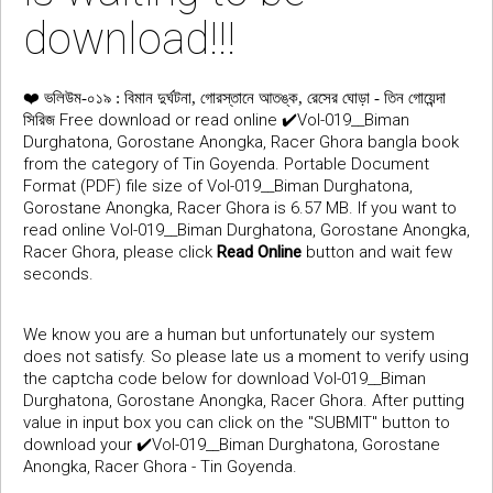
download!!!
❤️
ভলিউম-০১৯ : বিমান দুর্ঘটনা, গোরস্তানে আতঙ্ক, রেসের ঘোড়া - তিন গোয়েন্দা
Free download or read online ✔️Vol-019__Biman
সিরিজ
Durghatona, Gorostane Anongka, Racer Ghora bangla book
from the category of Tin Goyenda. Portable Document
Format (PDF) file size of Vol-019__Biman Durghatona,
Gorostane Anongka, Racer Ghora is 6.57 MB. If you want to
read online Vol-019__Biman Durghatona, Gorostane Anongka,
Racer Ghora, please click
Read Online
button and wait few
seconds.
We know you are a human but unfortunately our system
does not satisfy. So please late us a moment to verify using
the captcha code below for download Vol-019__Biman
Durghatona, Gorostane Anongka, Racer Ghora. After putting
value in input box you can click on the "SUBMIT" button to
download your ✔️Vol-019__Biman Durghatona, Gorostane
Anongka, Racer Ghora - Tin Goyenda.