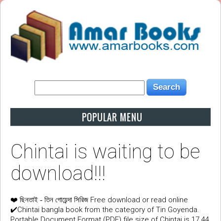
POPULAR MENU
Chintai is waiting to be
download!!!
❤️
Free download or read online
ছিনতাই - তিন গোয়েন্দা সিরিজ
✔️Chintai bangla book from the category of Tin Goyenda.
Portable Document Format (PDF) file size of Chintai is 17.44