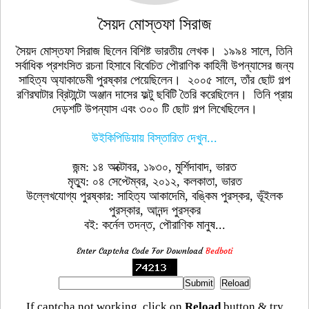
সৈয়দ মোস্তফা সিরাজ
সৈয়দ মোস্তফা সিরাজ ছিলেন বিশিষ্ট ভারতীয় লেখক। ১৯৯৪ সালে, তিনি
সর্বাধিক প্রশংসিত রচনা হিসাবে বিবেচিত পৌরাণিক কাহিনী উপন্যাসের জন্য
সাহিত্য অ্যাকাডেমী পুরষ্কার পেয়েছিলেন। ২০০৫ সালে, তাঁর ছোট গল্প
রণিরঘাটার ব্রিটান্টো অঞ্জান দাসের ফল্টু ছবিটি তৈরি করেছিলেন। তিনি প্রায়
দেড়শটি উপন্যাস এবং ৩০০ টি ছোট গল্প লিখেছিলেন।
উইকিপিডিয়ায় বিস্তারিত দেখুন...
জন্ম: ১৪ অক্টোবর, ১৯৩০, মুর্শিদাবাদ, ভারত
মৃত্যু: ০৪ সেপ্টেম্বর, ২০১২, কলকাতা, ভারত
উল্লেখযোগ্য পুরষ্কার: সাহিত্য আকাদেমি, বঙ্কিম পুরস্কর, ভূঁইলক
পুরস্কার, আনন্দ পুরস্কর
বই: কর্নেল তদন্ত, পৌরাণিক মানুষ...
Enter Captcha Code For Download
Bedboti
If captcha not working, click on
Reload
button & try