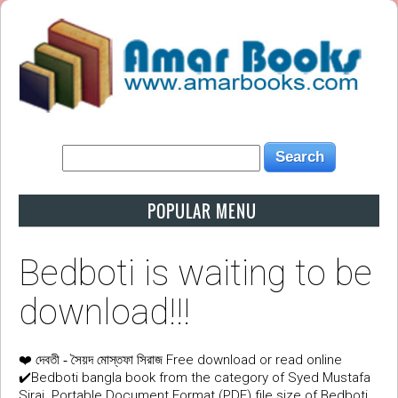
POPULAR MENU
Bedboti is waiting to be
download!!!
❤️
Free download or read online
দেবতী - সৈয়দ মোস্তফা সিরাজ
✔️Bedboti bangla book from the category of Syed Mustafa
Siraj. Portable Document Format (PDF) file size of Bedboti