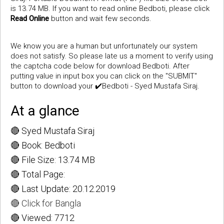
is 13.74 MB. If you want to read online Bedboti, please click
Read Online
button and wait few seconds.
We know you are a human but unfortunately our system
does not satisfy. So please late us a moment to verify using
the captcha code below for download Bedboti. After
putting value in input box you can click on the "SUBMIT"
button to download your ✔️Bedboti - Syed Mustafa Siraj.
At a glance
🔴 Syed Mustafa Siraj
🔴 Book: Bedboti
🔴 File Size: 13.74 MB
🔴 Total Page:
🔴 Last Update: 20.12.2019
🔴 Click for Bangla
🔴 Viewed: 7712