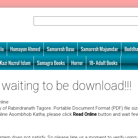
ix
Humayun Ahmed
Samaresh Basu
Samaresh Majumdar
Buddha
Kazi Nazrul Islam
Samagra Books
Horror
18+ Adult Books
aiting to be download!!!
line
of Rabindranath Tagore. Portable Document Format (PDF) file siz
nline Asombhob Katha, please click
Read Online
button and wait fe
tem does not satisfy. So please late us a moment to verify using