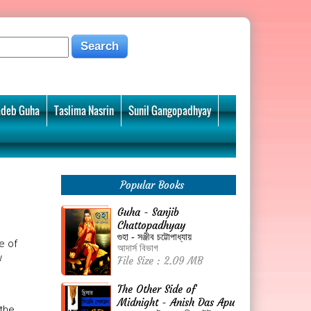
deb Guha
Taslima Nasrin
Sunil Gangopadhyay
Popular Books
Guha - Sanjib
Chattopadhyay
গুহা - সঞ্জীব চট্টোপাধ্যায়
e of
আদার্স বিভাগ
w
File Size : 2.09 MB
The Other Side of
Midnight - Anish Das Apu
 the