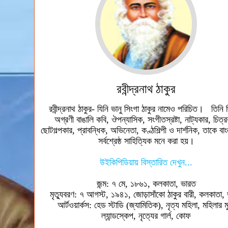
রবীন্দ্রনাথ ঠাকুর
রবীন্দ্রনাথ ঠাকুর- যিনি ভানু সিংগা ঠাকুর নামেও পরিচিত। তিনি
অগ্রণী বাঙালি কবি, ঔপন্যাসিক, সংগীতস্রষ্টা, নাট্যকার, চিত্
ছোটগল্পকার, প্রাবন্ধিক, অভিনেতা, কণ্ঠশিল্পী ও দার্শনিক, তাকে বাং
সর্বশ্রেষ্ঠ সাহিত্যিক মনে করা হয়।
উইকিপিডিয়ায় বিস্তারিত দেখুন...
জন্ম: ৭ মে, ১৮৬১, কলকাতা, ভারত
মৃত্যুবরণ: ৭ আগস্ট, ১৯৪১, জোড়াসাঁকো ঠাকুর বারী, কলকাতা,
আর্টওয়ার্কস: হেড স্টাডি (জ্যামিতিক), নৃত্য মহিলা, মহিলার ম
ল্যান্ডস্কেপ, নৃত্যের গার্ল, কোফ