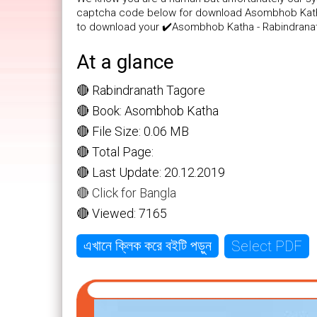
captcha code below for download Asombhob Katha. 
to download your ✔️Asombhob Katha - Rabindrana
At a glance
🔴 Rabindranath Tagore
🔴 Book: Asombhob Katha
🔴 File Size: 0.06 MB
🔴 Total Page:
🔴 Last Update: 20.12.2019
🔴 Click for Bangla
🔴 Viewed: 7165
Select PDF
এখানে ক্লিক করে বইটি পড়ুন