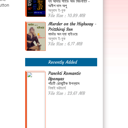
দ্য আদার সাইড অভ মিডনাইট -
utton
অনীশ দাস অপু
অনুবাদ ই-বুক
File Size : 10.89 MB
Murder on the Highway -
Pritthiraj Sen
মার্ডার অন দ্যা হাইওয়ে
অনুবাদ ই-বুক
File Size : 6.17 MB
Recently Added
Panchti Romantic
Uponyas
পাঁচটি রোমান্টিক উপন্যাস
নিমাই ভট্টাচার্য
File Size : 23.61 MB