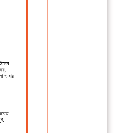
 ছিলেন
রকর,
লা ভাষার
 ভারত
ুখ,