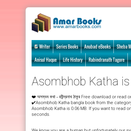
Writer
Series Books
Anubad eBooks
Sheba M
Anisul Haque
Life History
Rabindranath Tagore
Asombhob Katha is w
❤️
Free download or read on
অসম্ভব কথা - রবীন্দ্রনাথ ঠাকুর
✔️Asombhob Katha bangla book from the category 
Asombhob Katha is 0.06 MB. If you want to read o
seconds.
We know you are a human but unfortunately our sys