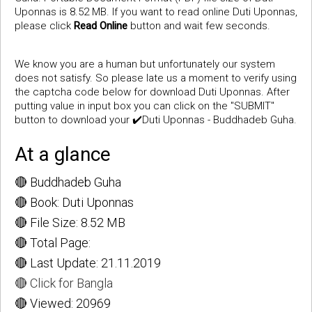
Uponnas is 8.52 MB. If you want to read online Duti Uponnas,
please click
Read Online
button and wait few seconds.
We know you are a human but unfortunately our system
does not satisfy. So please late us a moment to verify using
the captcha code below for download Duti Uponnas. After
putting value in input box you can click on the "SUBMIT"
button to download your ✔️Duti Uponnas - Buddhadeb Guha.
At a glance
🔴 Buddhadeb Guha
🔴 Book: Duti Uponnas
🔴 File Size: 8.52 MB
🔴 Total Page:
🔴 Last Update: 21.11.2019
🔴 Click for Bangla
🔴 Viewed: 20969