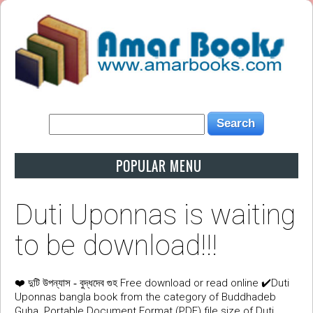
POPULAR MENU
Duti Uponnas is waiting
to be download!!!
❤️
Free download or read online ✔️Duti
দুটি উপন্যাস - বুদ্ধদেব গুহ
Uponnas bangla book from the category of Buddhadeb
Guha. Portable Document Format (PDF) file size of Duti