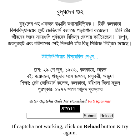
বুদ্ধদেব গুহ
বুদ্ধদেব গুহ একজন বাঙালি কথাসাহিত্যিক। তিনি কলকাতা
বিশ্ববিদ্যালয়ের সেন্ট জেভিয়ার্স কলেজে পড়াশোনা করেছেন। তিনি তাঁর
জীবনের শুরুর সময়গুলি পূর্ববঙ্গের বিভিন্ন জেলায় কাটিয়েছেন। রংপুর,
জয়পুরহাট এবং বরিশালের সেই দিনগুলি তাঁর রিভু সিরিজে চিত্রিত হয়েছে।
উইকিপিডিয়ায় বিস্তারিত দেখুন...
জন্ম: ২৯ শে জুন, ১৯৩৬, কলকাতা, ভারত
বই: জঙ্গল্মহল, ঋজুদার সঙ্গে জঙ্গলে, মাধুকরী, ঋজুদা
শিক্ষা: সেন্ট জেভিয়ার্স কলেজ, কলকাতা, বরিশাল জিলা স্কুল
পুরস্কার: ১৯৭৭ সালে আনন্দ পুরস্কার
Enter Captcha Code For Download
Duti Uponnas
If captcha not working, click on
Reload
button & try
again.