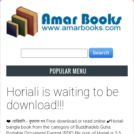
POPULAR MENU
Horiali is waiting to be
download!!!
❤️
Free download or read online ✔️Horiali
হোরিয়ালি - বুদ্ধদেব গুহ
bangla book from the category of Buddhadeb Guha.
Portable Document Format (PDF) file size of Horiali is 3.5