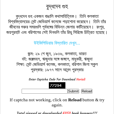
বুদ্ধদেব গুহ
বুদ্ধদেব গুহ একজন বাঙালি কথাসাহিত্যিক। তিনি কলকাতা
বিশ্ববিদ্যালয়ের সেন্ট জেভিয়ার্স কলেজে পড়াশোনা করেছেন। তিনি তাঁর
জীবনের শুরুর সময়গুলি পূর্ববঙ্গের বিভিন্ন জেলায় কাটিয়েছেন। রংপুর,
জয়পুরহাট এবং বরিশালের সেই দিনগুলি তাঁর রিভু সিরিজে চিত্রিত হয়েছে।
উইকিপিডিয়ায় বিস্তারিত দেখুন...
জন্ম: ২৯ শে জুন, ১৯৩৬, কলকাতা, ভারত
বই: জঙ্গল্মহল, ঋজুদার সঙ্গে জঙ্গলে, মাধুকরী, ঋজুদা
শিক্ষা: সেন্ট জেভিয়ার্স কলেজ, কলকাতা, বরিশাল জিলা স্কুল
পুরস্কার: ১৯৭৭ সালে আনন্দ পুরস্কার
Enter Captcha Code For Download
Horiali
If captcha not working, click on
Reload
button & try
again.
Total viewed or downloaded
6353
book hungers!!!