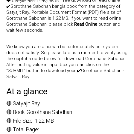
❤️
Free download or read online
গোরস্থানে সাবধান - সত্যজিৎ রায়
✔️Gorothane Sabdhan bangla book from the category of
Satyajit Ray. Portable Document Format (PDF) file size of
Gorothane Sabdhan is 1.22 MB. If you want to read online
Gorothane Sabdhan, please click
Read Online
button and
wait few seconds.
We know you are a human but unfortunately our system
does not satisfy. So please late us a moment to verify using
the captcha code below for download Gorothane Sabdhan.
After putting value in input box you can click on the
"SUBMIT" button to download your ✔️Gorothane Sabdhan -
Satyajit Ray.
At a glance
🔴 Satyajit Ray
🔴 Book: Gorothane Sabdhan
🔴 File Size: 1.22 MB
🔴 Total Page: