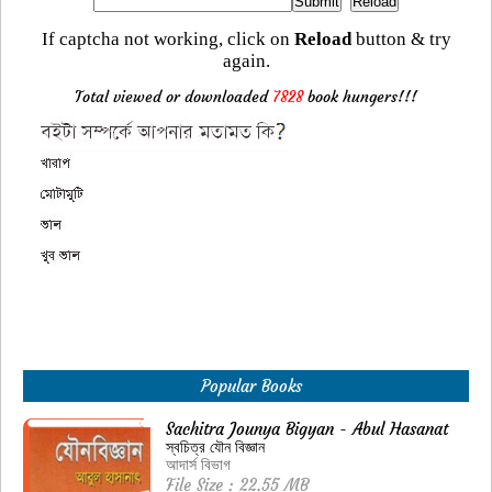
If captcha not working, click on
Reload
button & try
again.
Total viewed or downloaded
7828
book hungers!!!
Popular Books
Sachitra Jounya Bigyan - Abul Hasanat
স্বচিত্র যৌন বিজ্ঞান
আদার্স বিভাগ
File Size : 22.55 MB