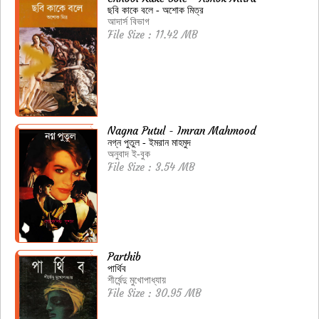
ছবি কাকে বলে - অশোক মিত্র
আদার্স বিভাগ
File Size : 11.42 MB
Nagna Putul - Imran Mahmood
নগ্ন পুতুল - ইমরান মাহমুদ
অনুবাদ ই-বুক
File Size : 3.54 MB
Parthib
পার্থিব
শীর্ষেন্দু মুখোপাধ্যায়
File Size : 30.95 MB