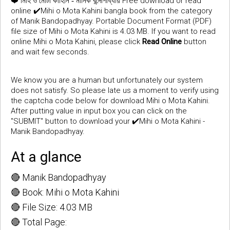
❤️
Free download or read
মিহি ও মোটা কাহিনি - মানিক বন্দোপাধ্যায়
online ✔️Mihi o Mota Kahini bangla book from the category
of Manik Bandopadhyay. Portable Document Format (PDF)
file size of Mihi o Mota Kahini is 4.03 MB. If you want to read
online Mihi o Mota Kahini, please click
Read Online
button
and wait few seconds.
We know you are a human but unfortunately our system
does not satisfy. So please late us a moment to verify using
the captcha code below for download Mihi o Mota Kahini.
After putting value in input box you can click on the
"SUBMIT" button to download your ✔️Mihi o Mota Kahini -
Manik Bandopadhyay.
At a glance
🔴 Manik Bandopadhyay
🔴 Book: Mihi o Mota Kahini
🔴 File Size: 4.03 MB
🔴 Total Page: