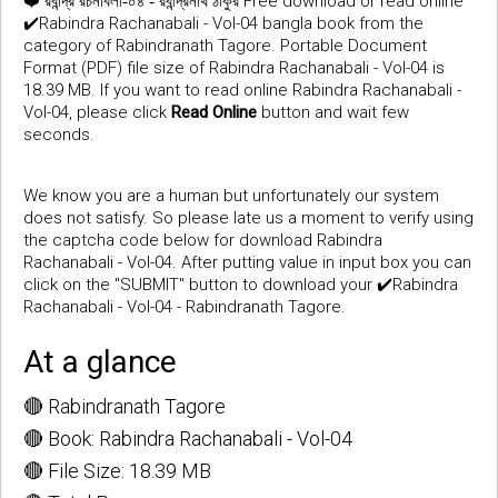
❤️
Free download or read online
রবীন্দ্র রচনাবলী-০৪ - রবীন্দ্রনাথ ঠাকুর
✔️Rabindra Rachanabali - Vol-04 bangla book from the
category of Rabindranath Tagore. Portable Document
Format (PDF) file size of Rabindra Rachanabali - Vol-04 is
18.39 MB. If you want to read online Rabindra Rachanabali -
Vol-04, please click
Read Online
button and wait few
seconds.
We know you are a human but unfortunately our system
does not satisfy. So please late us a moment to verify using
the captcha code below for download Rabindra
Rachanabali - Vol-04. After putting value in input box you can
click on the "SUBMIT" button to download your ✔️Rabindra
Rachanabali - Vol-04 - Rabindranath Tagore.
At a glance
🔴 Rabindranath Tagore
🔴 Book: Rabindra Rachanabali - Vol-04
🔴 File Size: 18.39 MB