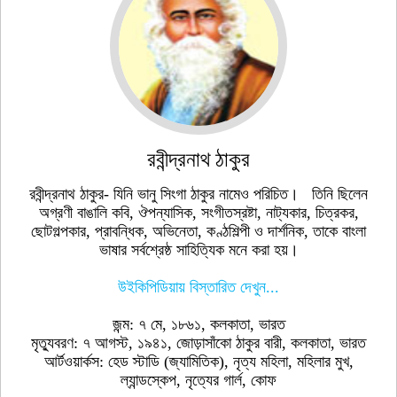
রবীন্দ্রনাথ ঠাকুর
রবীন্দ্রনাথ ঠাকুর- যিনি ভানু সিংগা ঠাকুর নামেও পরিচিত। তিনি ছিলেন
অগ্রণী বাঙালি কবি, ঔপন্যাসিক, সংগীতস্রষ্টা, নাট্যকার, চিত্রকর,
ছোটগল্পকার, প্রাবন্ধিক, অভিনেতা, কণ্ঠশিল্পী ও দার্শনিক, তাকে বাংলা
ভাষার সর্বশ্রেষ্ঠ সাহিত্যিক মনে করা হয়।
উইকিপিডিয়ায় বিস্তারিত দেখুন...
জন্ম: ৭ মে, ১৮৬১, কলকাতা, ভারত
মৃত্যুবরণ: ৭ আগস্ট, ১৯৪১, জোড়াসাঁকো ঠাকুর বারী, কলকাতা, ভারত
আর্টওয়ার্কস: হেড স্টাডি (জ্যামিতিক), নৃত্য মহিলা, মহিলার মুখ,
ল্যান্ডস্কেপ, নৃত্যের গার্ল, কোফ