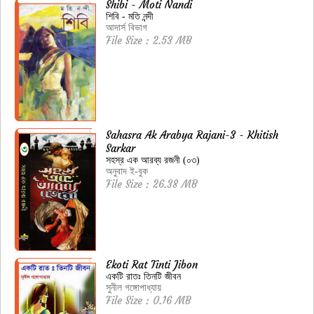
Shibi - Moti Nandi
শিবি - মতি নন্দী
আদার্স বিভাগ
File Size : 2.53 MB
Sahasra Ak Arabya Rajani-3 - Khitish
Sarkar
সহস্র এক আরব্য রজনী (০৩)
অনুবাদ ই-বুক
File Size : 26.38 MB
Ekoti Rat Tinti Jibon
একটি রাতঃ তিনটি জীবন
সুনীল গঙ্গোপাধ্যায়
File Size : 0.16 MB