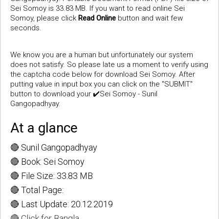
Sei Somoy is 33.83 MB. If you want to read online Sei
Somoy, please click
Read Online
button and wait few
seconds.
We know you are a human but unfortunately our system
does not satisfy. So please late us a moment to verify using
the captcha code below for download Sei Somoy. After
putting value in input box you can click on the "SUBMIT"
button to download your ✔️Sei Somoy - Sunil
Gangopadhyay.
At a glance
🔴 Sunil Gangopadhyay
🔴 Book: Sei Somoy
🔴 File Size: 33.83 MB
🔴 Total Page:
🔴 Last Update: 20.12.2019
🔴 Click for Bangla