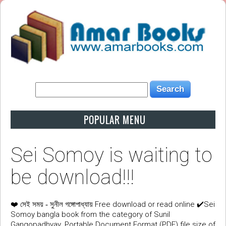
POPULAR MENU
Sei Somoy is waiting to
be download!!!
❤️
Free download or read online ✔️Sei
সেই সময় - সুনীল গঙ্গোপাধ্যায়
Somoy bangla book from the category of Sunil
Gangopadhyay. Portable Document Format (PDF) file size of