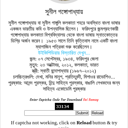
সুনীল গঙ্গোপাধ্যায়
সুনীল গঙ্গোপাধ্যায় বা সুনীল গাঙ্গুলি কলকাতা শহরে অবস্থিত বাংলা ভাষার
একজন ভারতীয় কবি ও উপন্যাসিক ছিলেন। ফরিদপুরে জন্মগ্রহণকারী
গঙ্গোপাধ্যায় কলকাতা বিশ্ববিদ্যালয় থেকে বাংলা ভাষায় স্নাতকোত্তর
ডিগ্রি অর্জন করেন। ১৯৫৩ সালে তিনি কৃত্তিবাস নামে একটি বাংলা
ম্যাগাজিন পত্রিকা শুরু করেছিলেন।
উইকিপিডিয়ায় বিস্তারিত দেখুন...
জন্ম: ০৭ সেপ্টেম্বর, ১৯৩৪, ফরিদপুর জেলা
মৃত্যু: ২৩ অক্টোবর, ২০১২, কলকাতা, ভারত
স্ত্রী: স্বাতী বন্দোপাধ্যায় (১৯৬৭–২০১২)
চলচ্চিত্রগুলি: দেখা, মনির মানুশ, প্রতিদ্বন্দী, মিশাওর রাভোশিও...
পুরষ্কার: আনন্দ পুরস্কর, হিন্দু সাহিত্য পুরস্কার, বাঙালি লেখকদের জন্য
সাহিত্য একােডেমি পুরষ্কার
Enter Captcha Code For Download
Sei Somoy
If captcha not working, click on
Reload
button & try