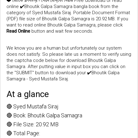
❤️
Free download or read
ভৌতিক গল্পসমগ্র - সৈয়দ মোস্তফা সিরাজ
online ✔️Bhoutik Galpa Samagra bangla book from the
category of Syed Mustafa Siraj. Portable Document Format
(PDF) file size of Bhoutik Galpa Samagra is 20.92 MB. If you
want to read online Bhoutik Galpa Samagra, please click
Read Online
button and wait few seconds.
We know you are a human but unfortunately our system
does not satisfy. So please late us a moment to verify using
the captcha code below for download Bhoutik Galpa
Samagra. After putting value in input box you can click on
the "SUBMIT" button to download your ✔️Bhoutik Galpa
Samagra - Syed Mustafa Siraj.
At a glance
🔴 Syed Mustafa Siraj
🔴 Book: Bhoutik Galpa Samagra
🔴 File Size: 20.92 MB
🔴 Total Page: