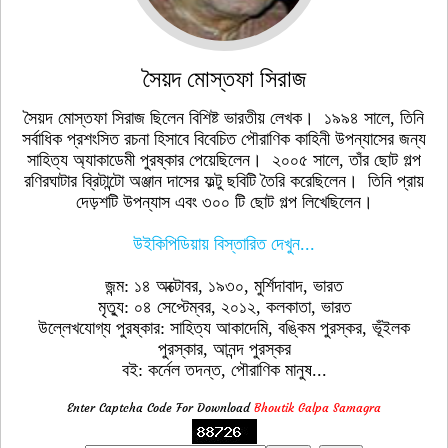
সৈয়দ মোস্তফা সিরাজ
সৈয়দ মোস্তফা সিরাজ ছিলেন বিশিষ্ট ভারতীয় লেখক। ১৯৯৪ সালে, তিনি
সর্বাধিক প্রশংসিত রচনা হিসাবে বিবেচিত পৌরাণিক কাহিনী উপন্যাসের জন্য
সাহিত্য অ্যাকাডেমী পুরষ্কার পেয়েছিলেন। ২০০৫ সালে, তাঁর ছোট গল্প
রণিরঘাটার ব্রিটান্টো অঞ্জান দাসের ফল্টু ছবিটি তৈরি করেছিলেন। তিনি প্রায়
দেড়শটি উপন্যাস এবং ৩০০ টি ছোট গল্প লিখেছিলেন।
উইকিপিডিয়ায় বিস্তারিত দেখুন...
জন্ম: ১৪ অক্টোবর, ১৯৩০, মুর্শিদাবাদ, ভারত
মৃত্যু: ০৪ সেপ্টেম্বর, ২০১২, কলকাতা, ভারত
উল্লেখযোগ্য পুরষ্কার: সাহিত্য আকাদেমি, বঙ্কিম পুরস্কর, ভূঁইলক
পুরস্কার, আনন্দ পুরস্কর
বই: কর্নেল তদন্ত, পৌরাণিক মানুষ...
Enter Captcha Code For Download
Bhoutik Galpa Samagra