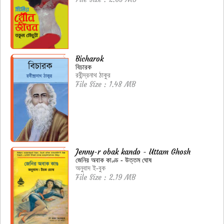
Bicharok
বিচারক
রবীন্দ্রনাথ ঠাকুর
File Size : 1.48 MB
Jenny-r obak kando - Uttam Ghosh
জেনির অবাক কাণ্ড - উত্তম ঘোষ
অনুবাদ ই-বুক
File Size : 2.19 MB