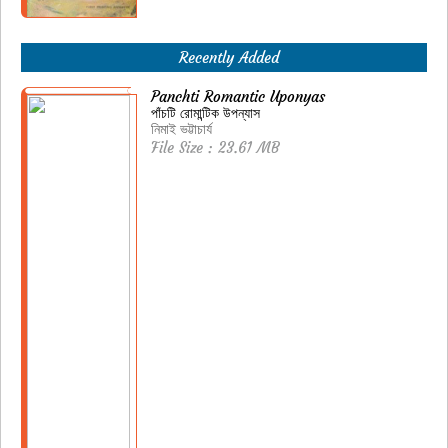
Recently Added
Panchti Romantic Uponyas
পাঁচটি রোমান্টিক উপন্যাস
নিমাই ভট্টাচার্য
File Size : 23.61 MB