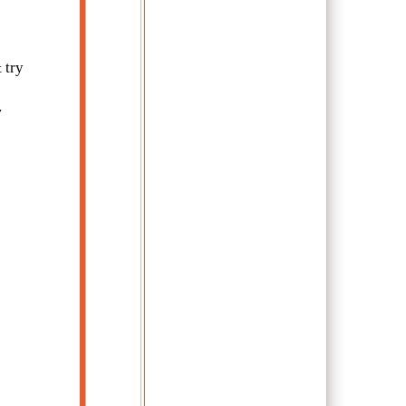
 try
!