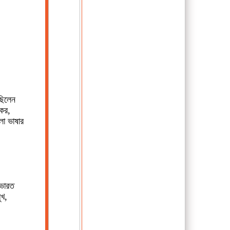
 ছিলেন
রকর,
লা ভাষার
 ভারত
ুখ,