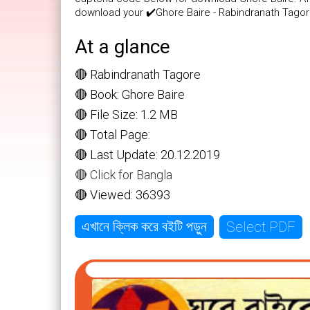
download your ✔️Ghore Baire - Rabindranath Tagor
At a glance
🔴 Rabindranath Tagore
🔴 Book: Ghore Baire
🔴 File Size: 1.2 MB
🔴 Total Page:
🔴 Last Update: 20.12.2019
🔴 Click for Bangla
🔴 Viewed: 36393
Select PDF
এখানে ক্লিক করে বইটি পড়ুন