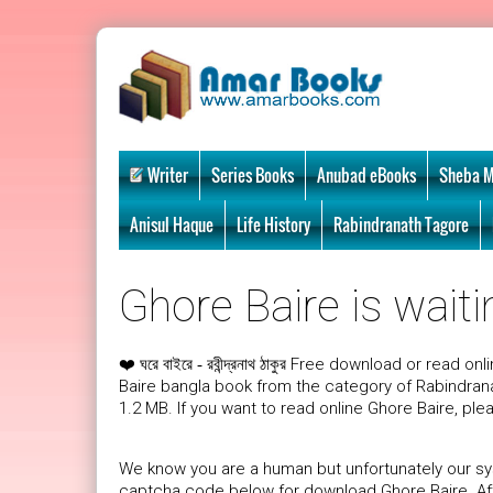
Writer
Series Books
Anubad eBooks
Sheba M
Anisul Haque
Life History
Rabindranath Tagore
Ghore Baire is waiti
❤️
Free download or read onl
ঘরে বাইরে - রবীন্দ্রনাথ ঠাকুর
Baire bangla book from the category of Rabindrana
1.2 MB. If you want to read online Ghore Baire, ple
We know you are a human but unfortunately our sys
captcha code below for download Ghore Baire. Afte