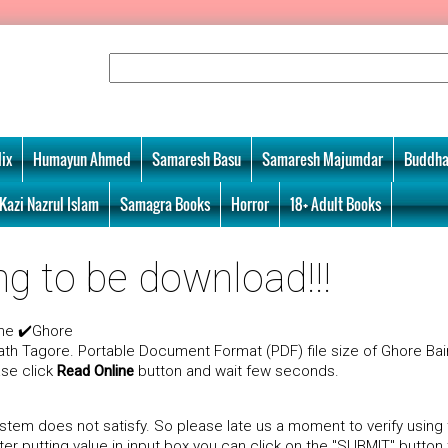
ix
Humayun Ahmed
Samaresh Basu
Samaresh Majumdar
Buddha
Kazi Nazrul Islam
Samagra Books
Horror
18+ Adult Books
ng to be download!!!
ine ✔️Ghore
th Tagore. Portable Document Format (PDF) file size of Ghore Bair
ase click
Read Online
button and wait few seconds.
tem does not satisfy. So please late us a moment to verify using
r putting value in input box you can click on the "SUBMIT" button 