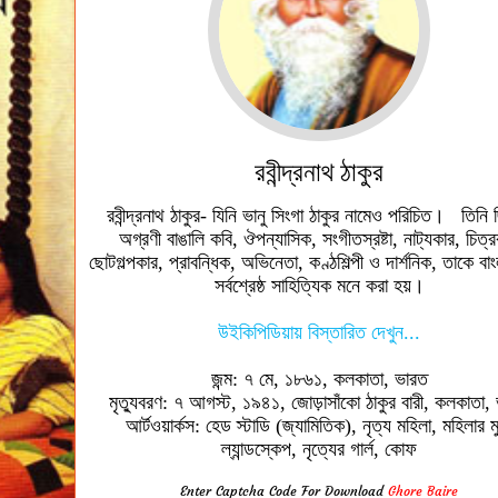
রবীন্দ্রনাথ ঠাকুর
রবীন্দ্রনাথ ঠাকুর- যিনি ভানু সিংগা ঠাকুর নামেও পরিচিত। তিনি
অগ্রণী বাঙালি কবি, ঔপন্যাসিক, সংগীতস্রষ্টা, নাট্যকার, চিত্
ছোটগল্পকার, প্রাবন্ধিক, অভিনেতা, কণ্ঠশিল্পী ও দার্শনিক, তাকে বাং
সর্বশ্রেষ্ঠ সাহিত্যিক মনে করা হয়।
উইকিপিডিয়ায় বিস্তারিত দেখুন...
জন্ম: ৭ মে, ১৮৬১, কলকাতা, ভারত
মৃত্যুবরণ: ৭ আগস্ট, ১৯৪১, জোড়াসাঁকো ঠাকুর বারী, কলকাতা,
আর্টওয়ার্কস: হেড স্টাডি (জ্যামিতিক), নৃত্য মহিলা, মহিলার ম
ল্যান্ডস্কেপ, নৃত্যের গার্ল, কোফ
Enter Captcha Code For Download
Ghore Baire