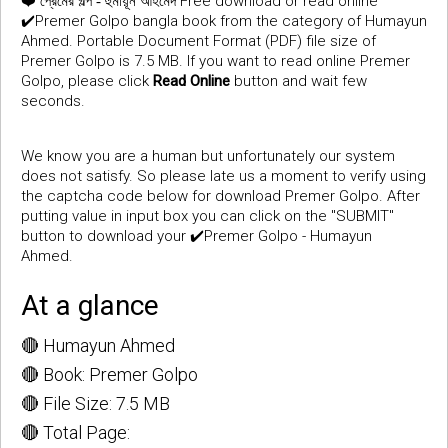
❤️
Free download or read online
প্রেমের গল্প - হুমায়ূন আহমেদ
✔️Premer Golpo bangla book from the category of Humayun
Ahmed. Portable Document Format (PDF) file size of
Premer Golpo is 7.5 MB. If you want to read online Premer
Golpo, please click
Read Online
button and wait few
seconds.
We know you are a human but unfortunately our system
does not satisfy. So please late us a moment to verify using
the captcha code below for download Premer Golpo. After
putting value in input box you can click on the "SUBMIT"
button to download your ✔️Premer Golpo - Humayun
Ahmed.
At a glance
🔴 Humayun Ahmed
🔴 Book: Premer Golpo
🔴 File Size: 7.5 MB
🔴 Total Page: