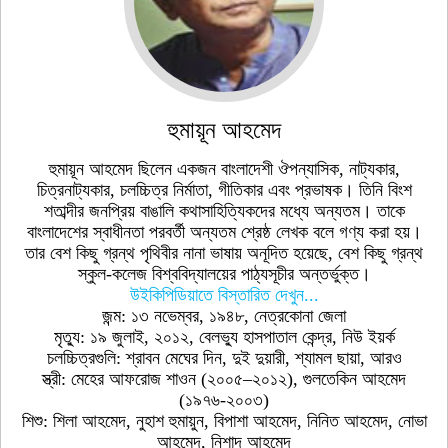
হুমায়ূন আহমেদ
হুমায়ূন আহমেদ ছিলেন একজন বাংলাদেশী ঔপন্যাসিক, নাট্যকার,
চিত্রনাট্যকার, চলচ্চিত্র নির্মাতা, গীতিকার এবং প্রভাষক। তিনি বিংশ
শতাব্দীর জনপ্রিয় বাঙালি কথাসাহিত্যিকদের মধ্যে অন্যতম। তাকে
বাংলাদেশের স্বাধীনতা পরবর্তী অন্যতম শ্রেষ্ঠ লেখক বলে গণ্য করা হয়।
তার বেশ কিছু গ্রন্থ পৃথিবীর নানা ভাষায় অনূদিত হয়েছে, বেশ কিছু গ্রন্থ
স্কুল-কলেজ বিশ্ববিদ্যালয়ের পাঠ্যসূচীর অন্তর্ভুক্ত।
উইকিপিডিয়াতে বিস্তারিত দেখুন...
জন্ম: ১৩ নভেম্বর, ১৯৪৮, নেত্রকোনা জেলা
মৃত্যু: ১৯ জুলাই, ২০১২, বেলভ্যু হাসপাতাল কেন্দ্র, নিউ ইয়র্ক
চলচ্চিত্রগুলি: শ্রাবন মেঘের দিন, দুই দুয়ারী, শ্যামল ছায়া, আরও
স্ত্রী: মেহের আফরোজ শাওন (২০০৫–২০১২), গুলতেকিন আহমেদ
(১৯৭৬-২০০৩)
শিশু: শিলা আহমেদ, নুহাশ হুমায়ুন, বিপাশা আহমেদ, নিনিত আহমেদ, নোভা
আহমেদ, নিশাদ আহমেদ