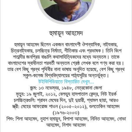
হুমায়ূন আহমেদ
হুমায়ূন আহমেদ ছিলেন একজন বাংলাদেশী ঔপন্যাসিক, নাট্যকার,
চিত্রনাট্যকার, চলচ্চিত্র নির্মাতা, গীতিকার এবং প্রভাষক। তিনি বিংশ
শতাব্দীর জনপ্রিয় বাঙালি কথাসাহিত্যিকদের মধ্যে অন্যতম। তাকে
বাংলাদেশের স্বাধীনতা পরবর্তী অন্যতম শ্রেষ্ঠ লেখক বলে গণ্য করা হয়।
তার বেশ কিছু গ্রন্থ পৃথিবীর নানা ভাষায় অনূদিত হয়েছে, বেশ কিছু গ্রন্থ
স্কুল-কলেজ বিশ্ববিদ্যালয়ের পাঠ্যসূচীর অন্তর্ভুক্ত।
উইকিপিডিয়াতে বিস্তারিত দেখুন...
জন্ম: ১৩ নভেম্বর, ১৯৪৮, নেত্রকোনা জেলা
মৃত্যু: ১৯ জুলাই, ২০১২, বেলভ্যু হাসপাতাল কেন্দ্র, নিউ ইয়র্ক
চলচ্চিত্রগুলি: শ্রাবন মেঘের দিন, দুই দুয়ারী, শ্যামল ছায়া, আরও
স্ত্রী: মেহের আফরোজ শাওন (২০০৫–২০১২), গুলতেকিন আহমেদ
(১৯৭৬-২০০৩)
শিশু: শিলা আহমেদ, নুহাশ হুমায়ুন, বিপাশা আহমেদ, নিনিত আহমেদ, নোভা
আহমেদ, নিশাদ আহমেদ