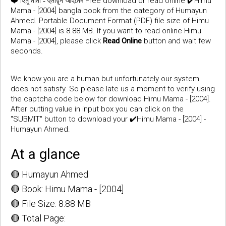
❤️
Free download or read online ✔️Himu
হিমু মামা - হুমায়ূন আহমেদ
Mama - [2004] bangla book from the category of Humayun
Ahmed. Portable Document Format (PDF) file size of Himu
Mama - [2004] is 8.88 MB. If you want to read online Himu
Mama - [2004], please click
Read Online
button and wait few
seconds.
We know you are a human but unfortunately our system
does not satisfy. So please late us a moment to verify using
the captcha code below for download Himu Mama - [2004].
After putting value in input box you can click on the
"SUBMIT" button to download your ✔️Himu Mama - [2004] -
Humayun Ahmed.
At a glance
🔴 Humayun Ahmed
🔴 Book: Himu Mama - [2004]
🔴 File Size: 8.88 MB
🔴 Total Page: